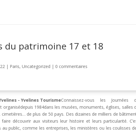
 du patrimoine 17 et 18
022
|
Paris
,
Uncategorized
|
0 commentaires
Connaissez-vous les Journées 
st organisédepuis 1984dans les musées, monuments, églises, salles 
, cimetières… de plus de 50 pays. Des dizaines de milliers de bâtimen
ire découvrir aux visiteurs leur histoire et leurs particularité. C’e
s au public, comme les entreprises, les ministères ou les coulisses d