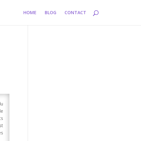
HOME
BLOG
CONTACT
du
de
ts
st
es